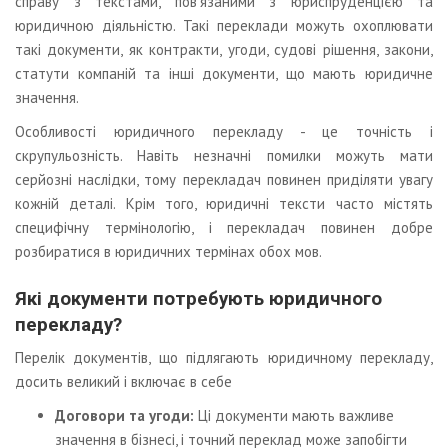
справу з текстами, пов'язаними з юриспруденцією та
юридичною діяльністю. Такі переклади можуть охоплювати
такі документи, як контракти, угоди, судові рішення, закони,
статути компаній та інші документи, що мають юридичне
значення.
Особливості юридичного перекладу - це точність і
скрупульозність. Навіть незначні помилки можуть мати
серйозні наслідки, тому перекладач повинен приділяти увагу
кожній деталі. Крім того, юридичні тексти часто містять
специфічну термінологію, і перекладач повинен добре
розбиратися в юридичних термінах обох мов.
Які документи потребують юридичного
перекладу?
Перелік документів, що підлягають юридичному перекладу,
досить великий і включає в себе
Договори та угоди:
Ці документи мають важливе
значення в бізнесі, і точний переклад може запобігти