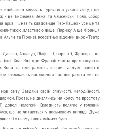
 найбільша кількість туристів з усього світу, і ще
иж - це Ейфелева Вежа та Єлисейські Поля, Собор
 арка і ... навіть кладовище Пер-Лашез - усе це та
романтикою, властивою лише Парижу. А ще Франція
в, Альпи та Піренеї, всесвітньо відомий цирк «Театр
Дассен, Азнавур, Піаф ... І, нарешті, Франція - це
 та інші. Хвалебні оди Франції можна продовжувати
и. Вони завжди радіють гостям та дуже привітні.
наче закликають нас якомога частіше радіти життю
 світу. Завдяки своїй співучості, мелодійності,
шармом. Проте, не дивлячись на красу та простоту
 доволі нелегкий. Складність полягає у головній
 букв, що не читаються у письмовому вигляді. Дуже
вності у ньому таких «німих» букв.
ю. Виконати якісний письмовий або усний переклад