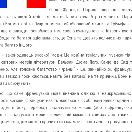
Серце Франції - Париж - щорічно відвідує
кількість людей мріє відвідати Париж хоча б раз у житті. Пар
ої Богоматері та Лувр, знаменитий «Червоний млин» та Тріумфальна
іншого завжди приваблюватиме своєю культурною та історичною 
обода та багатонаціональність, це Сена та дев'ять величезних паркі
та багато іншого.
 - законодавець високої моди. Це країна геніальних музикантів - 
 світових метрів літератури: Бальзак, Дюма, Гюго, Камю, де Сад
енно. Але головне багатство Франції - це, звичайно ж, француз
и завжди посміхаються, навіть без вагомої на те причини. Вони 
вати кожну мить.
о, що саме французька мова визнана однією з найкрасивіших мов
ності вимови французи навіть лаються з особливим неповторним 
одного боку, переклад французькою мовою (або з французької)
ості французької мови - величезній кількості «німих» або таких
дним слкадом можна прочитати складне слово, саме за рахунок ная
льтат - труднощі у вимові під час усного перекладу французько