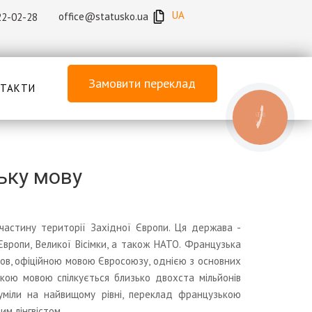
UA
office@statusko.ua
22-02-28
Замовити переклад
ТАКТИ
КНОПКА
ЗВ'ЯЗКУ
ьку мову
частину території Західної Європи. Ця держава -
вропи, Великої Вісімки, а також НАТО. Французька
ов, офіційною мовою Євросоюзу, однією з основних
кою мовою спілкується близько двохста мільйонів
міли на найвищому рівні, переклад французькою
м лінгвістом.