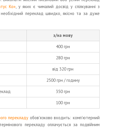
атус Ко»
, у яких є чималий досвід у спілкуванні з
с необхідний переклад швидко, якісно та за дуже
з/на мову
400 грн
280 грн
від 320 грн
2500 грн / годину
реклад
350 грн
100 грн
вого перекладу
обов'язково входить: комп'ютерний
 термінового перекладу оплачується за подвійним