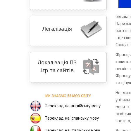
більша 
Паризьк
Легалізація
багато 
- це св
Сонця» 
Франція
Локалізація ПЗ
колиска
нескінч
ігр та сайтів
Француз
та ціну
Не дивн
МИ ЗНАЄМО 58 МОВ СВІТУ
унікаль
Переклад на англійську мову
мови з 
особлив
Переклад на іспанську мову
часто о
Переклад на італійську мову
Як резу