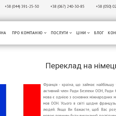
+38 (044) 391-25-50
+38 (067) 240-30-85
+38 (0
50) 0
ВНА
ПРО КОМПАНІЮ
ПОСЛУГИ
ЦІНИ
БЛОГ
КОН
Переклад на німец
Франція - країна, що займає найбільшу 
активний член Ради Безпеки ООН, Ради Є
мова є однією з основних міжнародних м
мов ООН. Усього в світі щодня французь
людей. Якщо Ви бажаєте, щоб Вас розу
мовою повинен бути виконаний досвідчени