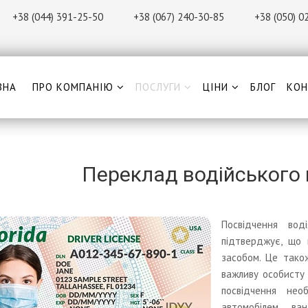
+38 (044) 391-25-50
+38 (067) 240-30-85
+38 (0
50) 0
ВНА
ПРО КОМПАНІЮ
ПОСЛУГИ
ЦІНИ
БЛОГ
КОН
Переклад водійського
Посвідчення во
підтверджує, що 
засобом. Це тако
важливу особисту
посвідчення нео
автомобілем, в