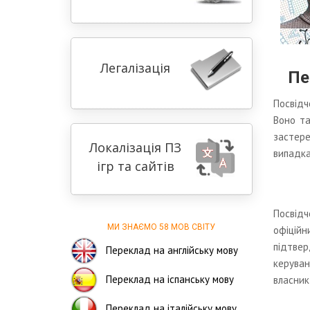
Легалізація
Пе
Посвідч
Воно та
застере
Локалізація ПЗ
випадка
ігр та сайтів
Посвідч
МИ ЗНАЄМО 58 МОВ СВІТУ
офіційн
підтвер
Переклад на англійську мову
керуван
Переклад на іспанську мову
власник
Переклад на італійську мову