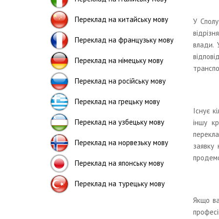
Переклад на китайську мову
У Сполу
відрізн
Переклад на французьку мову
влади. 
відпові
Переклад на німецьку мову
транспо
Переклад на російську мову
Переклад на грецьку мову
Існує к
Переклад на узбецьку мову
іншу к
перекла
Переклад на норвезьку мову
заявку 
продемо
Переклад на японську мову
Переклад на турецьку мову
Якщо ва
професі