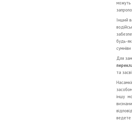
можуть 
запропо
Інший в
водійсь
забезпе
будь-як
сумніви
Для зам
перекла
та засв
Насамкі
засобом
іншу м
визнани
відпові
ведете б