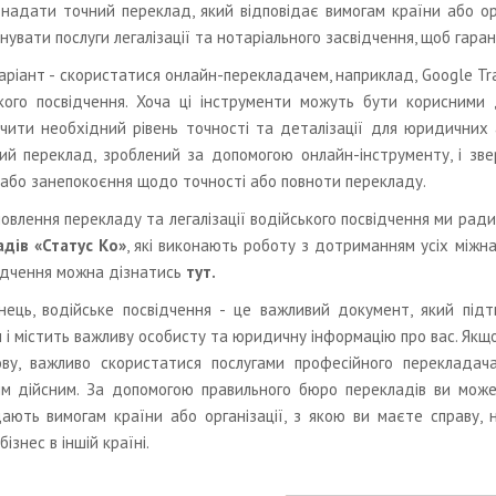
надати точний переклад, який відповідає вимогам країни або орг
нувати послуги легалізації та нотаріального засвідчення, щоб гар
аріант - скористатися онлайн-перекладачем, наприклад, Google T
кого посвідчення. Хоча ці інструменти можуть бути корисними 
чити необхідний рівень точності та деталізації для юридичних 
ий переклад, зроблений за допомогою онлайн-інструменту, і зв
 або занепокоєння щодо точності або повноти перекладу.
овлення перекладу та легалізації водійського посвідчення ми рад
дів «Статус Ко»
, які виконають роботу з дотриманням усіх міжна
ідчення можна дізнатись
тут.
нець, водійське посвідчення - це важливий документ, який пі
 і містить важливу особисту та юридичну інформацію про вас. Якщо
ову, важливо скористатися послугами професійного перекладач
м дійсним. За допомогою правильного бюро перекладів ви может
дають вимогам країни або організації, з якою ви маєте справу,
ізнес в іншій країні.