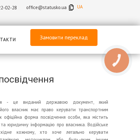
UA
office@statusko.ua
22-02-28
Замовити переклад
ТАКТИ
КНОПКА
ЗВ'ЯЗКУ
 посвідчення
дія - це виданий державою документ, який
його власник має право керувати транспортним
ж офіційна форма посвідчення особи, яка містить
 та юридичну інформацію про власника. Водійське
бхідне кожному, хто хоче легально керувати
антажівкою, мотоциклом або будь-яким іншим