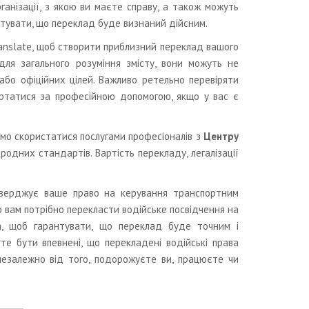
анізації, з якою ви маєте справу, а також можуть
антувати, що переклад буде визнаний дійсним.
ranslate, щоб створити приблизний переклад вашого
для загального розуміння змісту, вони можуть не
або офіційних цілей. Важливо ретельно перевіряти
ертатися за професійною допомогою, якщо у вас є
имо скористатися послугами професіоналів з
Центру
родних стандартів. Вартість перекладу, легалізації
дтверджує ваше право на керування транспортним
 вам потрібно перекласти водійське посвідчення на
а, щоб гарантувати, що переклад буде точним і
е бути впевнені, що перекладені водійські права
 незалежно від того, подорожуєте ви, працюєте чи