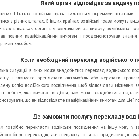
Який орган відповідає за видачу п
чених Штатах водійські права видаються окремими штатами, і
ятися в різних штатах. В інших країнах водійські права можуть ви
У всіх випадках орган, відповідальний за видачу водійських пос
дав певним кваліфікаційним вимогам і продемонстрував знання
ртним засобом.
Коли необхідний переклад водійського п
ілька ситуацій, в яких може знадобитися переклад водійського пос
раїну і плануєте орендувати автомобіль або керувати транс
дену копію водійського посвідчення, щоб відповідати місцевим з
на роботу, яка вимагає водіння, вам може знадобитися надати
нструвати, що ви відповідаєте кваліфікаційним вимогам для цієї п
Де замовити послугу перекладу воді
м потрібно перекласти водійське посвідчення на іншу мову, у ва
йного бюро перекладів, яке спеціалізується на юридичних докуме