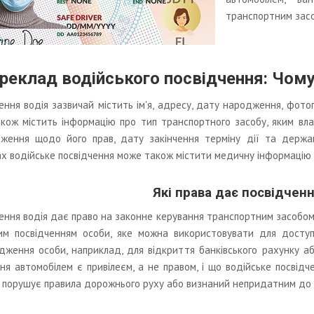
транспортним засо
реклад водійського посвідчення: Чому
ення водія зазвичай містить ім'я, адресу, дату народження, фотог
кож містить інформацію про тип транспортного засобу, яким вла
ження щодо його прав, дату закінчення терміну дії та держав
х водійське посвідчення може також містити медичну інформацію а
Які права дає посвідченн
ення водія дає право на законне керування транспортним засобом
им посвідченням особи, яке можна використовувати для доступ
дження особи, наприклад, для відкриття банківського рахунку а
ня автомобілем є привілеєм, а не правом, і що водійське посвід
 порушує правила дорожнього руху або визнаний непридатним до 