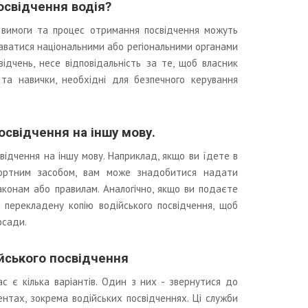
освідчення водія?
 вимоги та процес отримання посвідчення можуть
даватися національними або регіональними органами
відчень, несе відповідальність за те, щоб власник
 та навички, необхідні для безпечного керування
освідчення на іншу мову.
відчення на іншу мову. Наприклад, якщо ви їдете в
портним засобом, вам може знадобитися надати
аконам або правилам. Аналогічно, якщо ви подаєте
 перекладену копію водійського посвідчення, щоб
осади.
йського посвідчення
с є кілька варіантів. Один з них - звернутися до
нтах, зокрема водійських посвідченнях. Ці служби