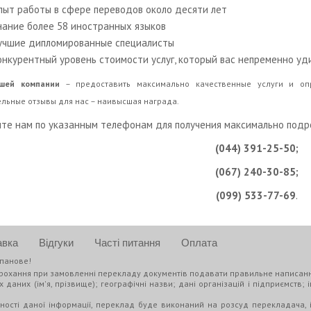
пыт работы в сфере переводов около десяти лет
нание более 58 иностранных языков
учшие дипломированные специалисты
онкурентный уровень стоимости услуг, который вас непременно уд
шей компании
– предоставить максимально качественные услуги и опр
льные отзывы для нас – наивысшая награда.
те нам по указанным телефонам для получения максимально под
(044) 391-25-50;
(067) 240-30-85;
(099) 533-77-69
.
авка
Відгуки
Часті питання
Оплата
панове!
рохання при замовленні перекладу документів подавати правильне написанн
 даних (ім'я, прізвище); географічні назви; дані організацій і підприємств; 
тності даної інформації, переклад буде виконаний на розсуд перекладача, і