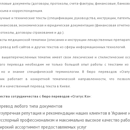
ловые документы (договоры, протоколы, счета-фактуры, финансовые, банковс
сьма и корреспонденция.
учные и технические тексты (спецификации, руководства, инструкции, патенты 
нансовая, экономическая и юридическая документация (финансовая отчетнос
отоколы, договоры страхования и др.).
ксты медицинской тематики (описания и инструкции лекарственных препаратов,
ревод веб-сайтов и других текстов из сферы информационных технологий.
 вышеперечисленных тематик имеет свои лексические и стилистические ос
ного перевода необходим не только большой опыт работы с текстами из
, но и знание специфической терминологии. В бюро переводов «Стат
чик работает в конкретной тематической направленности, что позвол
й и качественный перевод текста в Киеве.
ства сотрудничества с бюро переводов «Статус Ко»
:
еревод любого типа документов
езупречная репутация и рекомендации наших клиентов в Украине 
есспорный профессионализм и максимально высокое качество раб
ирокий ассортимент предоставляемых услуг