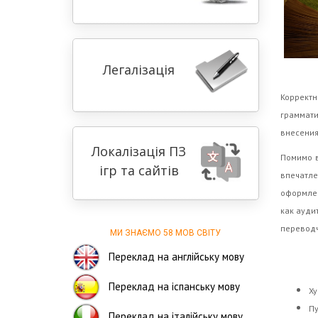
Легалізація
Коррект
граммати
внесения
Локалізація ПЗ
Помимо в
ігр та сайтів
впечатле
оформлен
как ауди
переводч
МИ ЗНАЄМО 58 МОВ СВІТУ
Переклад на англійську мову
Переклад на іспанську мову
Ху
Пу
Переклад на італійську мову