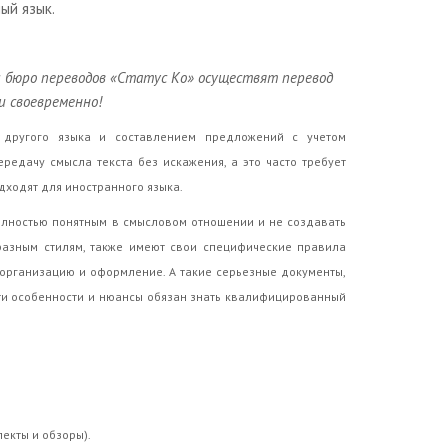
ый язык.
бюро переводов «Статус Ко» осуществят перевод
и своевременно!
 другого языка и составлением предложений с учетом
едачу смысла текста без искажения, а это часто требует
дходят для иностранного языка.
полностью понятным в смысловом отношении и не создавать
 разным стилям, также имеют свои специфические правила
организацию и оформление. А такие серьезные документы,
эти особенности и нюансы обязан знать квалифицированный
пекты и обзоры).