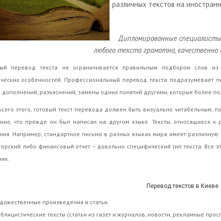
различных текстов на иностранн
Дипломированные специалисты 
любого текста грамотно, качественно 
ный перевод текста не ограничивается правильным подбором слов из
ческих особенностей. Профессиональный перевод текста подразумевает пер
 дополнений, разъяснений, замены одних понятий другими, которые более по
сего этого, готовый текст перевода должен быть визуально читабельным, 
ние, что прежде он был написан на другом языке. Тексты, относящиеся к
ия. Например, стандартное письмо в разных языках мира имеет различную 
торский либо финансовый отчет – довольно специфический тип текста. Все 
ик.
Перевод текстов в Киеве
дожественные произведения и статьи.
блицистические тексты (статьи из газет и журналов, новости, рекламные прос