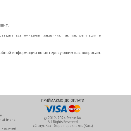
ивит.
авдать все ожидания заказчика, так как репутация и
робной информации по интересующим вас вопросам:
ПРИЙМАЄМО ДО ОПЛАТИ
я:
© 2012-2024
Status Ko.
інші імена
All Rights Reserved
«Статус Ко» - бюро перекладів (Київ)
 наступні