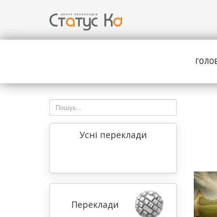
ГОЛО
Усні переклади
Переклади