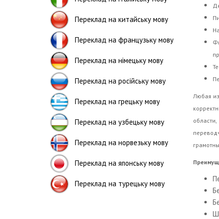
Де
Пи
Переклад на китайську мову
На
Переклад на французьку мову
Фи
пр
Переклад на німецьку мову
Те
Пе
Переклад на російську мову
Любая из
Переклад на грецьку мову
коррект
области
Переклад на узбецьку мову
перевод
Переклад на норвезьку мову
грамотны
Переклад на японську мову
Преимуще
П
Переклад на турецьку мову
Б
Б
Ш