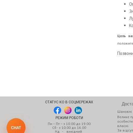
О
З
Л
К
Цель на
положите
Позвони
СТАТУС КО В СОЦМЕРЕЖАХ
Дост
Шановні 
Велике п
РЕЖИМ РОБОТИ
особистих
Пн – Пт – з 10.00 до 19.00
власні.
Сб - з 10.00 до 16.00
CHAT
За відсу
Нд - вихідний