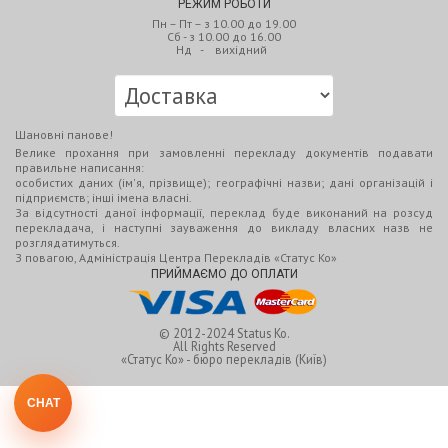
РЕЖИМ РОБОТИ
Пн – Пт – з 10.00 до 19.00
Сб - з 10.00 до 16.00
Нд - вихідний
Шановні панове!
Велике прохання при замовленні перекладу документів подавати
правильне написання:
особистих даних (ім'я, прізвище); географічні назви; дані організацій і
підприємств; інші імена власні.
За відсутності даної інформації, переклад буде виконаний на розсуд
перекладача, і наступні зауваження до викладу власних назв не
розглядатимуться.
З повагою, Адміністрація Центра Перекладів «Статус Ко»
ПРИЙМАЄМО ДО ОПЛАТИ
© 2012-2024
Status Ko.
All Rights Reserved
«Статус Ко» - бюро перекладів (Київ)
CHAT