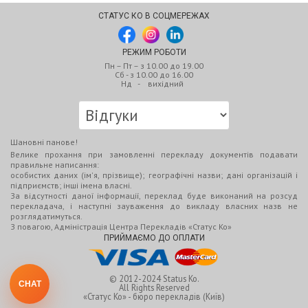
СТАТУС КО В СОЦМЕРЕЖАХ
РЕЖИМ РОБОТИ
Пн – Пт – з 10.00 до 19.00
Сб - з 10.00 до 16.00
Нд - вихідний
Шановні панове!
Велике прохання при замовленні перекладу документів подавати
правильне написання:
особистих даних (ім'я, прізвище); географічні назви; дані організацій і
підприємств; інші імена власні.
За відсутності даної інформації, переклад буде виконаний на розсуд
перекладача, і наступні зауваження до викладу власних назв не
розглядатимуться.
З повагою, Адміністрація Центра Перекладів «Статус Ко»
ПРИЙМАЄМО ДО ОПЛАТИ
© 2012-2024
Status Ko.
CHAT
All Rights Reserved
«Статус Ко» - бюро перекладів (Київ)